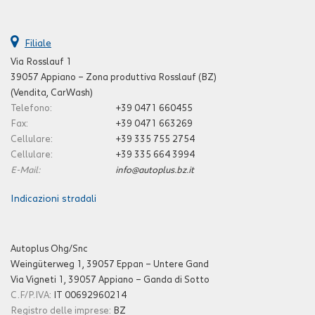
Filiale
Via Rosslauf 1
39057 Appiano – Zona produttiva Rosslauf (BZ)
(Vendita, CarWash)
Telefono:
+39 0471 660455
Fax:
+39 0471 663269
Cellulare:
+39 335 755 2754
Cellulare:
+39 335 664 3994
E-Mail:
info@autoplus.bz.it
Indicazioni stradali
Autoplus Ohg/Snc
Weingüterweg 1, 39057 Eppan – Untere Gand
Via Vigneti 1, 39057 Appiano – Ganda di Sotto
C.F/P.IVA:
IT 00692960214
Registro delle imprese:
BZ