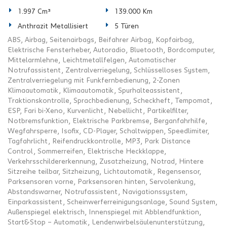
1.997 Cm³
139.000 Km
Anthrazit Metallisiert
5 Türen
ABS, Airbag, Seitenairbags, Beifahrer Airbag, Kopfairbag,
Elektrische Fensterheber, Autoradio, Bluetooth, Bordcomputer,
Mittelarmlehne, Leichtmetallfelgen, Automatischer
Notrufassistent, Zentralverriegelung, Schlüsselloses System,
Zentralverriegelung mit Funkfernbedienung, 2-Zonen
Klimaautomatik, Klimaautomatik, Spurhalteassistent,
Traktionskontrolle, Sprachbedienung, Scheckheft, Tempomat,
ESP, Fari bi-Xeno, Kurvenlicht, Nebellicht, Partikelfilter,
Notbremsfunktion, Elektrische Parkbremse, Berganfahrhilfe,
Wegfahrsperre, Isofix, CD-Player, Schaltwippen, Speedlimiter,
Tagfahrlicht, Reifendruckkontrolle, MP3, Park Distance
Control, Sommerreifen, Elektrische Heckklappe,
Verkehrsschildererkennung, Zusatzheizung, Notrad, Hintere
Sitzreihe teilbar, Sitzheizung, Lichtautomatik, Regensensor,
Parksensoren vorne, Parksensoren hinten, Servolenkung,
Abstandswarner, Notrufassistent, Navigationssystem,
Einparkassistent, Scheinwerferreinigungsanlage, Sound System,
Außenspiegel elektrisch, Innenspiegel mit Abblendfunktion,
Start&Stop – Automatik, Lendenwirbelsäulenunterstützung,