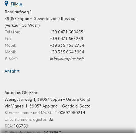
Filiale
Rosslaufweg 1
39057 Eppan – Gewerbezone Rosslauf
(Verkauf, CarWash)
Telefon:
+39 0471 660455
Fax:
+39 0471 663269
Mobil:
+39 335 755 2754
Mobil:
+39 335 664 3994
E-Mail:
info@autoplus.bz.it
Anfahrt
Autoplus Ohg/Snc
Weingüterweg 1, 39057 Eppan – Untere Gand
Via Vigneti 1, 39057 Appiano – Ganda di Sotto
Steuernummer und MwSt:
IT 00692960214
Unternehmensregister:
BZ
REA:
106759
Codice destinatario:
A4RZ960