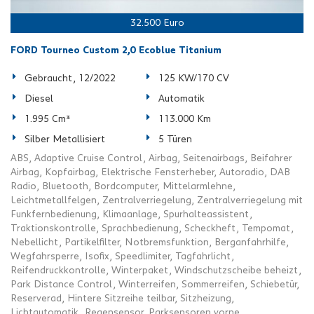
32.500 Euro
FORD Tourneo Custom 2,0 Ecoblue Titanium
Gebraucht, 12/2022
125 KW/170 CV
Diesel
Automatik
1.995 Cm³
113.000 Km
Silber Metallisiert
5 Türen
ABS, Adaptive Cruise Control, Airbag, Seitenairbags, Beifahrer
Airbag, Kopfairbag, Elektrische Fensterheber, Autoradio, DAB
Radio, Bluetooth, Bordcomputer, Mittelarmlehne,
Leichtmetallfelgen, Zentralverriegelung, Zentralverriegelung mit
Funkfernbedienung, Klimaanlage, Spurhalteassistent,
Traktionskontrolle, Sprachbedienung, Scheckheft, Tempomat,
Nebellicht, Partikelfilter, Notbremsfunktion, Berganfahrhilfe,
Wegfahrsperre, Isofix, Speedlimiter, Tagfahrlicht,
Reifendruckkontrolle, Winterpaket, Windschutzscheibe beheizt,
Park Distance Control, Winterreifen, Sommerreifen, Schiebetür,
Reserverad, Hintere Sitzreihe teilbar, Sitzheizung,
Lichtautomatik, Regensensor, Parksensoren vorne,