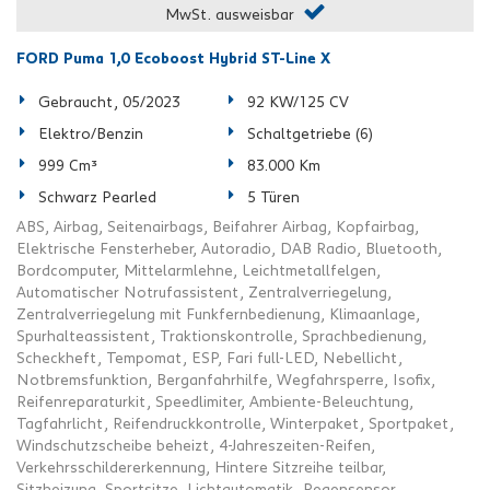
MwSt. ausweisbar
FORD Puma 1,0 Ecoboost Hybrid ST-Line X
Gebraucht, 05/2023
92 KW/125 CV
Elektro/Benzin
Schaltgetriebe (6)
999 Cm³
83.000 Km
Schwarz Pearled
5 Türen
ABS, Airbag, Seitenairbags, Beifahrer Airbag, Kopfairbag,
Elektrische Fensterheber, Autoradio, DAB Radio, Bluetooth,
Bordcomputer, Mittelarmlehne, Leichtmetallfelgen,
Automatischer Notrufassistent, Zentralverriegelung,
Zentralverriegelung mit Funkfernbedienung, Klimaanlage,
Spurhalteassistent, Traktionskontrolle, Sprachbedienung,
Scheckheft, Tempomat, ESP, Fari full-LED, Nebellicht,
Notbremsfunktion, Berganfahrhilfe, Wegfahrsperre, Isofix,
Reifenreparaturkit, Speedlimiter, Ambiente-Beleuchtung,
Tagfahrlicht, Reifendruckkontrolle, Winterpaket, Sportpaket,
Windschutzscheibe beheizt, 4-Jahreszeiten-Reifen,
Verkehrsschildererkennung, Hintere Sitzreihe teilbar,
Sitzheizung, Sportsitze, Lichtautomatik, Regensensor,