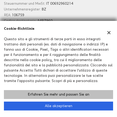
Steuernummer und MwSt:
IT 00692960214
Unternehmensregister:
BZ
REA:
106759
Codice destinatario:
A4RZ960
Cookie-Richtlinie
Impressum
Questo sito e gli strumenti di terze parti in esso integrati
trattano dati personali (es. dati di navigazione o indirizzi IP) e
fanno uso di Cookie, Pixel, Tags o altri identificatori necessari
per il funzionamento e per il raggiungimento delle finalità
descritte nella cookie policy, tra cui il miglioramento delle
funzionalità del sito e la pubblicità personalizzata. Cliccando sul
pulsante Accetta Tutti dichiari di accettare l'utilizzo di queste
tecnologie. In alternativa puoi personalizzare le tue scelte
tramite l'apposito pulsante. Scopri di più e personalizza.
Erfahren Sie mehr und passen Sie an
Copyright © 2026 GestionaleAuto.com S.r.l., Alle Rechte
vorbehalten -
Lesen Sie die Datenschutzerklärung
-
Cookie
Richtlinie
Alle akzeptieren
Website erstellt von:
GestionaleAuto.com