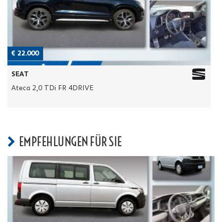
€ 22.000
€
SEAT
Ateca 2,0 TDi FR 4DRIVE
P
EMPFEHLUNGEN FÜR SIE