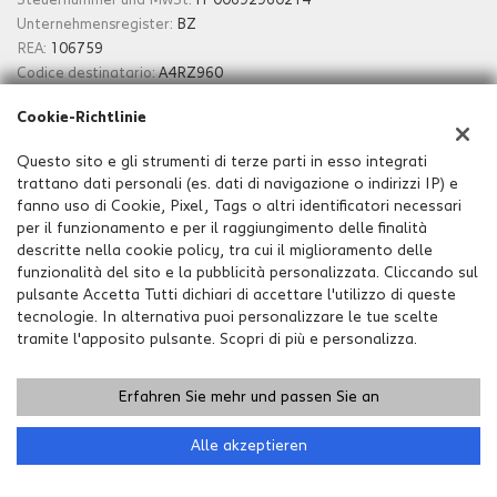
Unternehmensregister:
BZ
REA:
106759
Codice destinatario:
A4RZ960
Cookie-Richtlinie
Impressum
Questo sito e gli strumenti di terze parti in esso integrati
trattano dati personali (es. dati di navigazione o indirizzi IP) e
fanno uso di Cookie, Pixel, Tags o altri identificatori necessari
per il funzionamento e per il raggiungimento delle finalità
descritte nella cookie policy, tra cui il miglioramento delle
funzionalità del sito e la pubblicità personalizzata. Cliccando sul
pulsante Accetta Tutti dichiari di accettare l'utilizzo di queste
tecnologie. In alternativa puoi personalizzare le tue scelte
tramite l'apposito pulsante. Scopri di più e personalizza.
Erfahren Sie mehr und passen Sie an
Copyright © 2026 GestionaleAuto.com S.r.l., Alle Rechte
vorbehalten -
Lesen Sie die Datenschutzerklärung
-
Cookie
Richtlinie
Alle akzeptieren
Website erstellt von:
GestionaleAuto.com