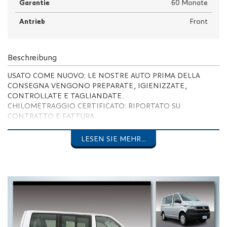
Garantie
60 Monate
Antrieb
Front
Beschreibung
USATO COME NUOVO: LE NOSTRE AUTO PRIMA DELLA
CONSEGNA VENGONO PREPARATE, IGIENIZZATE,
CONTROLLATE E TAGLIANDATE.
CHILOMETRAGGIO CERTIFICATO: RIPORTATO SU
CONTRATTO E FATTURA.
GARANZIA: 12 MESI, ESTENDIBILE FINO A 24 MESI, CON
GARANZIA EUROPEA.
LESEN SIE MEHR...
SOLUZIONI FINANZIARIE SU MISURA: FINANZIAMENTO
STANDARD, LEASING O NOLEGGIO A LUNGO TERMINE,
PERSONALIZZATI E CON TASSI AGEVOLATI.
SE SIETE INTERESSATI AD UNA PRIMA VALUTAZIONE
DELLA VOSTRA VETTURA SENZA IMPEGNO, BASTERÀ
COMUNICARCI MARCA, MODELLO, VERSIONE, MESE, ANNO
DI IMMATRICOLAZIONE E CHILOMETRAGGIO DELLA
VOSTRA VETTURA.