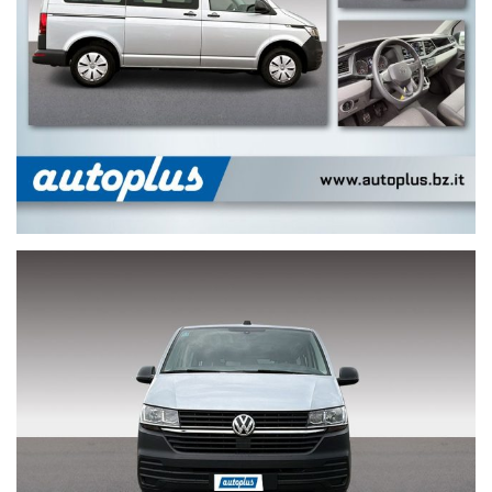
LA VOSTRA SODDISFAZIONE È LA NOSTRA FORZA:
ACQUISTI SICURI E GARANTITI DIRETTAMENTE DA
AUTOPLUS, IMPRESA FAMIGLIARE DAL 1986
A VOSTRA COMPLETA DISPOSIZIONE ANCHE DOPO L'
ACQUISTO.
Visita il nostro sito: www.autoplus.bz.it
Scarica la nosta app gratuita: mycar by autoplus
GEBRAUCHT WIE NEU: UNSERE GEBRAUCHTWAGEN
WERDEN VOR DER ÜBERGABE AUFBEREITET,
HYGIENISIERT, KONTROLLIERT UND GEWARTET.
ZERTIFIZIERTER KILOMETERSTAND: WIRD AUF DEM
KAUFVERTRAG UND AUF DER RECHNUNG ANGEFÜHRT.
GARANTIE: 12 MONATE, ERWEITERBAR BIS 24 MONATE ,
MIT EUROPÄISCHER GARANTIE.
MASSGESCHNEIDERTE FINANZIERUNGSLÖSUNGEN:
RATENZAHLUNG, LEASING ODER LANGZEITMIETE, AUF
IHRE BEDÜRFNISSE ANGEPASST.
FALLS SIE AN EINER ERSTEN BEWERTUNG IHRES
FAHRZEUGS INTERESSIERT SIND, TEILEN SIE UNS DIE
MARKE, DAS MODELL, DIE VERSION, DAS DATUM DER
ERSTZULASSUNG UND DEN KILOMETERSTAND IHRES
FAHRZEUGS MIT.