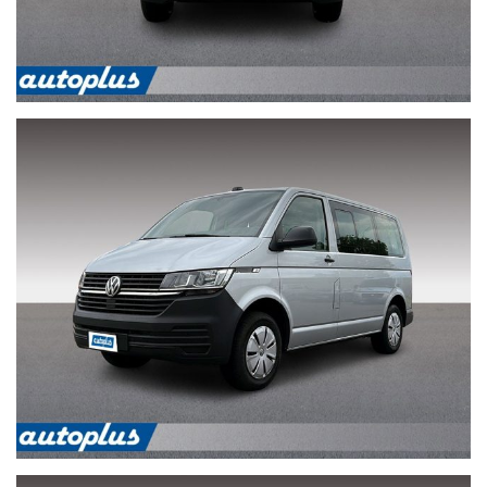
IHRE ZUFRIEDENHEIT IST UNSERE STÄRKE: SICHERER KAUF
UND GARANTIERT DIREKT VON AUTOPLUS,
FAMILIENBETRIEB SEIT 1986.
WIR SIND AUCH NACH DEM KAUF FÜR SIE DA
Besuchen Sie unsere Website: www.autoplus.bz.it
Downloaden Sie unsere kostenlose App: Mycar by autoplus