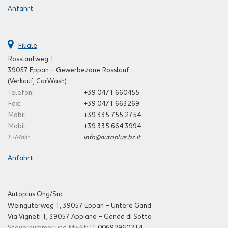
Anfahrt
Filiale
Rosslaufweg 1
39057 Eppan – Gewerbezone Rosslauf
(Verkauf, CarWash)
Telefon:
+39 0471 660455
Fax:
+39 0471 663269
Mobil:
+39 335 755 2754
Mobil:
+39 335 664 3994
E-Mail:
info@autoplus.bz.it
Anfahrt
Autoplus Ohg/Snc
Weingüterweg 1, 39057 Eppan – Untere Gand
Via Vigneti 1, 39057 Appiano – Ganda di Sotto
Steuernummer und MwSt:
IT 00692960214